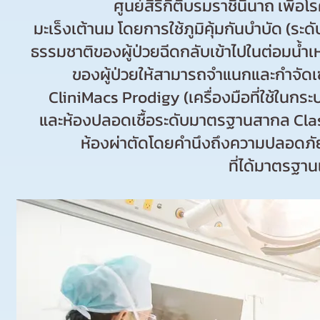
ศูนย์สิริกิติ์บรมราชินีนาถ เพื
มะเร็งเต้านม โดยการใช้ภูมิคุ้มกันบำบัด (ร
ธรรมชาติของผู้ป่วยฉีดกลับเข้าไปในต่อมน้ำเห
ของผู้ป่วยให้สามารถจำแนกและกำจัดเซล
CliniMacs Prodigy (เครื่องมือที่ใช้ในก
และห้องปลอดเชื้อระดับมาตรฐานสากล
Clas
ห้องผ่าตัด
โดยคำนึงถึงความปลอดภัยเป็
ที่ได้มาตรฐาน