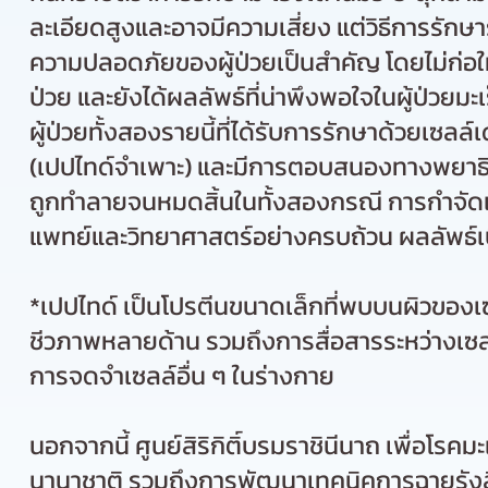
ละเอียดสูงและ
อาจมีความเสี่ยง แต่วิธีการรัก
ความปลอดภัยของผู้ป่วยเป็นสำคัญ โดยไม่ก่อให้
ป่วย และยังได้ผลลัพธ์ที่น่าพึงพอใจในผู้ป่วยม
ผู้ป่วยทั้งสองรายนี้ที่ได้รับการรักษาด้วยเซล
(เปปไทด์จำเพาะ) และมีการตอบสนองทางพยาธิวิท
ถูกทำลายจนหมดสิ้นในทั้งสองกรณี การกำจัดเซ
แพทย์และวิทยาศาสตร์อย่างครบถ้วน ผลลัพธ์เบื้อ
*เปปไทด์ เป็นโปรตีนขนาดเล็กที่พบบนผิวขอ
ชีวภาพหลายด้าน รวมถึงการสื่อสารระหว่างเ
การจดจำเซลล์อื่น ๆ ในร่างกาย
นอกจากนี้ ศูนย์สิริกิติ์บรมราชินีนาถ เพื่อโรค
นานาชาติ รวมถึงการพัฒนาเทคนิคการฉายรังส