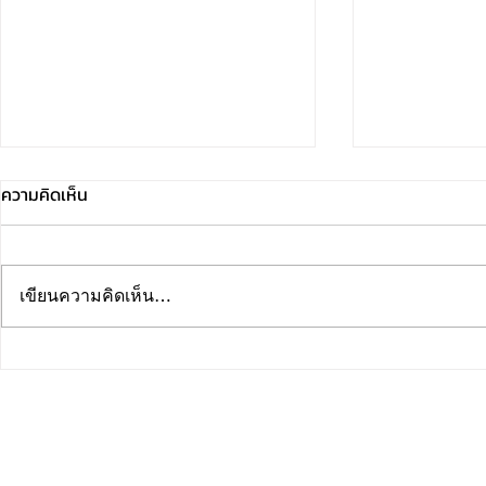
ความคิดเห็น
เขียนความคิดเห็น…
PINK PARK 
ทรงพระเจริญ เนื่องในโอกาสวัน
เฉลิมพระชนมพรรษา ๒๘
กรกฎาคม ๒๕๖๙