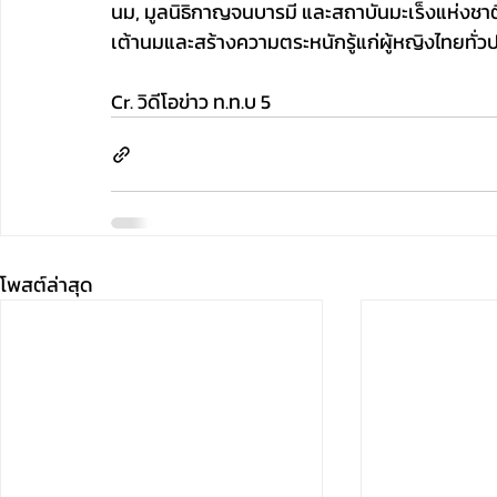
นม, มูลนิธิกาญจนบารมี และสถาบันมะเร็งแห่งชาติ
เต้านมและสร้างความตระหนักรู้แก่ผู้หญิงไทยทั่ว
Cr. วิดีโอข่าว ท.ท.บ 5
โพสต์ล่าสุด