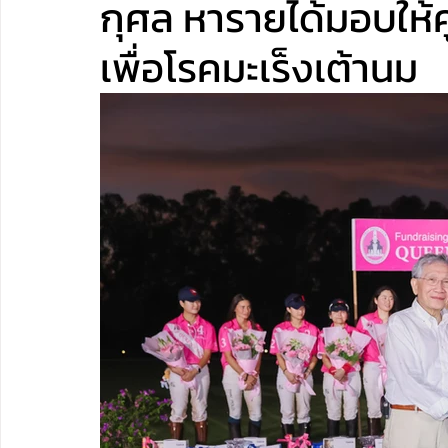
กุศล หารายได้มอบให้ศู
เพื่อโรคมะเร็งเต้านม