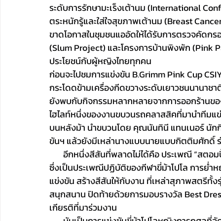
ระดับการรักษามะเร็งเต้านม (International Co
ตระหนักรู้และใส่ใจสุขภาพเต้านม (Breast Canc
ขาดโอกาสในชุมชนแออัดให้ได้รับการตรวจคัดกรอง
(Slum Project) และโครงการบ้านพิงพัก (Pink Park
ประโยชน์กับผู้หญิงไทยทุกคน
ก่อนจะไปชมการแข่งขัน B.Grimm Pink Cup CSIY-B
กระโดดข้ามเครื่องกีดขวางระดับเยาวชนนานาชาติ 
ยังพบกับกิจกรรมหลากหลายจากการออกร้านของผู
ไฮไลท์หนึ่งของงานขบวนรถคลาสสิคที่มานำทีมแข่งขั
บนหลังม้า นำขบวนโดย คุณนันทินี แทนเนอร์ นัก
ขันฯ แล้วยังมีเหล่านางแบบนายแบบกิตติมศักดิ์
       อีกหนึ่งสีสันที่พลาดไม่ได้คือ ประเพณี “สต
ซึ่งเป็นประเพณีปฏิบัติของกีฬาขี่ม้าโปโล การย
แข่งขัน สร้างสีสันให้กับงาน ที่เหล่าสุภาพสตรีทั้
สนุกสนาน ปิดท้ายด้วยการมอบรางวัล Best Dres
เกียรติที่มาร่วมงาน
       นับเป็นการแข่งขันขี่ม้าโปโลหญิงการกุศลที่จั