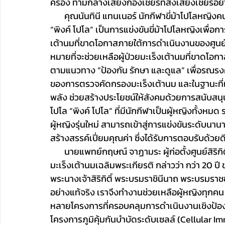
ครอง ท่ามกลางเสียงกองเชียร์ที่ส่งเสียงเชียร์อ
       คุณนันทินี แทนเนอร์ นักกีฬาขี่ม้าโปโลห
“พิงค์ โปโล” เป็นการแข่งขันขี่ม้าโปโลหญิงเพื่อกา
เต้านมที่ขาดโอกาสภายใต้การดำเนินงานของศูนย์สิริ
หมายที่จะช่วยเหลือผู้ป่วยมะเร็งเต้านมที่ขาดโอ
ตามแนวทาง “ป้องกัน รักษา และดูแล” เพื่อรณรงค
ของการตรวจคัดกรองมะเร็งเต้านม และในฐานะที่เ
พลัง ช่วยสร้างประโยชน์ให้สังคมด้วยการสนับสนุน
โปโล “พิงค์ โปโล” ที่มีนักกีฬาเป็นผู้หญิงทั้งหมด
ผู้หญิงรุ่นใหม่ สามารถเข้าสู่การแข่งขันระดับนาน
สร้างสรรค์เปี่ยมคุณค่า ซึ่งได้รับการตอบรับด้วย
       นายแพทย์กฤษณ์ จาฏามระ ผู้ก่อตั้งศูนย์สิริก
มะเร็งเต้านมเฉลิมพระเกียรติ กล่าวว่า กว่า 2
พระนางเจ้าสิริกิติ์ พระบรมราชินีนาถ พระบรมราชชนน
อย่างแท้จริง เราจึงทำงานช่วยเหลือผู้หญิงทุกค
หลายโครงการที่ครอบคลุมการดำเนินงานเชิงป้องกั
โครงการภูมิคุ้มกันบำบัดระดับเซลล์ (Cellular 