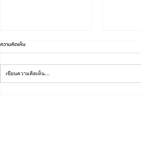
ความคิดเห็น
เขียนความคิดเห็น…
PINK PARK 
ทรงพระเจริญ เนื่องในโอกาสวัน
เฉลิมพระชนมพรรษา ๒๘
กรกฎาคม ๒๕๖๙